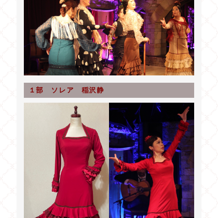
１部 ソレア 稲沢静