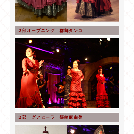
２部オープニング 群舞タンゴ
２部 グアヒーラ 篠崎麻由美