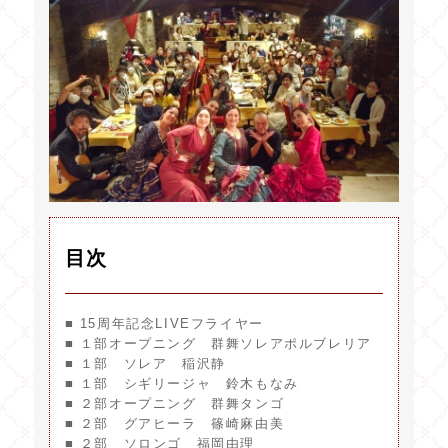
目次
■ 15周年記念LIVEフライヤー
■ １部オープニング 群舞ソレアポルブレリア
■ １部 ソレア 稲沢静
■ １部 シギリージャ 鈴木もなみ
■ ２部オープニング 群舞タンゴ
■ ２部 グアヒーラ 篠崎麻由美
■ ２部 ソロンゴ 福岡由理