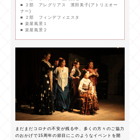
■ ２部 アレグリアス 濱田美子(アトリエオー
ナー)
■ ２部 フィンデフィエスタ
■ 楽屋風景１
■ 楽屋風景２
まだまだコロナの不安が残る中、多くの方々のご協力
のおかげで15周年の節目にこのようなイベントを開