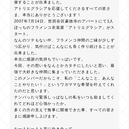
催することが出来ました。
アトリエグラシアを応援してくださるすべての皆さ
ま、本当にありがとうございます！
2007年7月14日、世田谷区豪徳寺のアパートにて1人
ぼっちのフラメンコ衣装屋「アトリエグラシア」がス
タート。
なんのツテもない中、フラメンコ仲間のご縁が少しず
つ広がり、気付けばこんなにも長く作り続けることが
出来ました。
本当に感謝の気持ちでいっぱいです。
今回、その想いをなんとかカタチにしたいと思い、最
強で大好きな仲間に集まっていただきました。
このメンバーだからこそ、私の「こんなこと、あんな
ことやりたい！」というワガママな希望を叶えてくれ
たのだと思います。
テンパったり緊張しっぱなしの私をいつも励ましてく
れてどれほど心強かったか。
多くの方の支えで無事に開催できた事、すべての皆さ
まに感謝申し上げます。
お一人お一人と直に向き合って